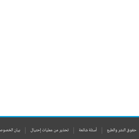
حقوق النشر والطبع
أسئلة شائعة
تحذير من عمليات إحتيال
بيان الخصوص