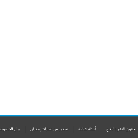
حقوق النشر والطبع
أسئلة شائعة
تحذير من عمليات إحتيال
بيان الخصوص