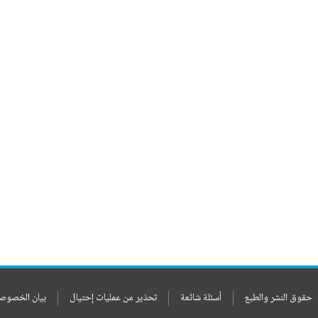
حقوق النشر والطبع
أسئلة شائعة
تحذير من عمليات إحتيال
بيان الخصوص