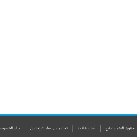
حقوق النشر والطبع
أسئلة شائعة
تحذير من عمليات إحتيال
بيان الخصوص