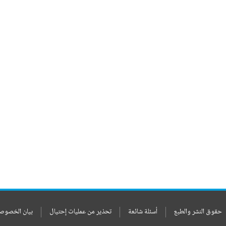
حقوق النشر والطبع
أسئلة شائعة
تحذير من عمليات إحتيال
بيان الخصوص