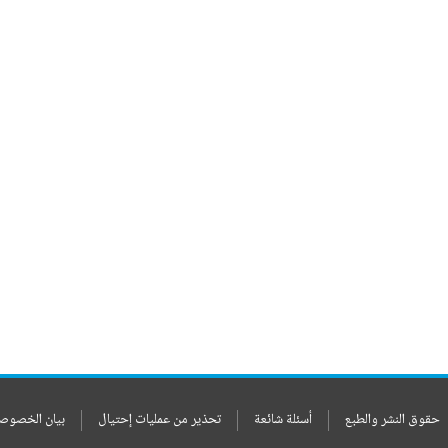
حقوق النشر والطبع
أسئلة شائعة
تحذير من عمليات إحتيال
بيان الخصوص