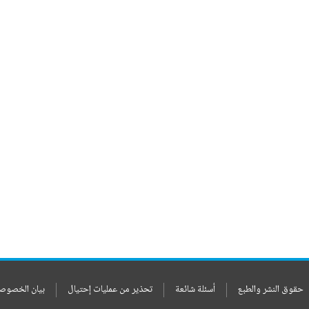
حقوق النشر والطبع
أسئلة شائعة
تحذير من عمليات إحتيال
بيان الخصوص