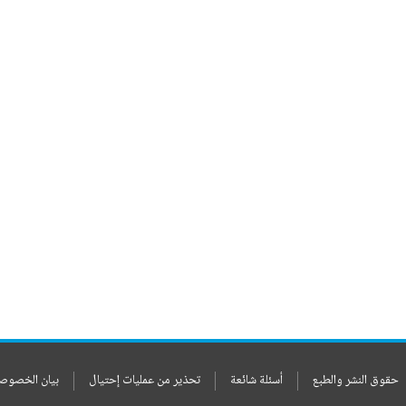
حقوق النشر والطبع
أسئلة شائعة
تحذير من عمليات إحتيال
بيان الخصوص