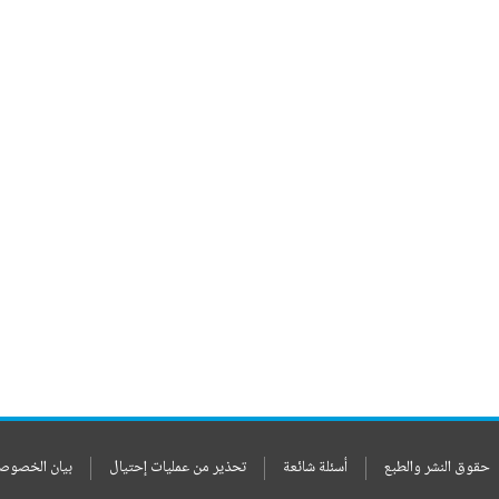
حقوق النشر والطبع
أسئلة شائعة
تحذير من عمليات إحتيال
بيان الخصوص