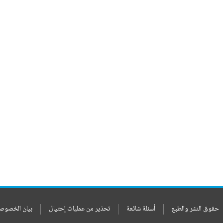
حقوق النشر والطبع
أسئلة شائعة
تحذير من عمليات إحتيال
بيان الخصوص