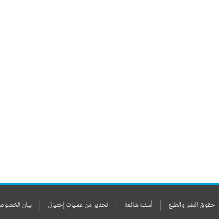
حقوق النشر والطبع
أسئلة شائعة
تحذير من عمليات إحتيال
بيان الخصوص