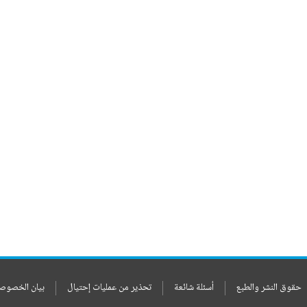
حقوق النشر والطبع
أسئلة شائعة
تحذير من عمليات إحتيال
بيان الخصوص