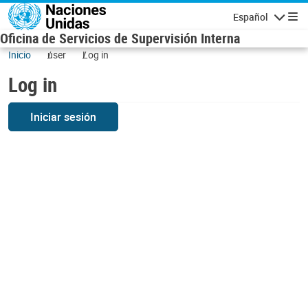
Skip to main content
Español
Navigatio
Oficina de Servicios de Supervisión Interna
Inicio
user
Log in
Log in
Iniciar sesión