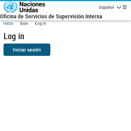
Skip to main content
Español
Navigatio
Oficina de Servicios de Supervisión Interna
Inicio
user
Log in
Log in
Iniciar sesión