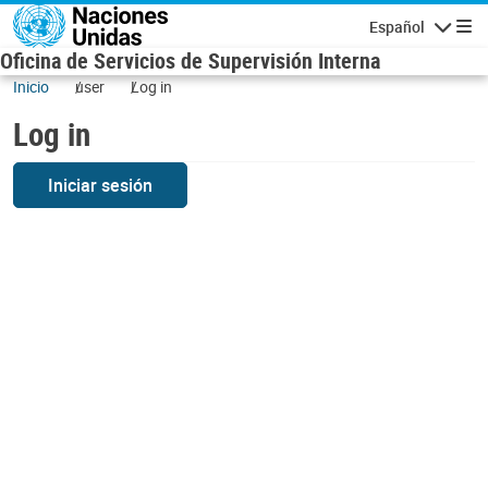
Skip to main content
Español
Navigatio
Oficina de Servicios de Supervisión Interna
Inicio
user
Log in
Log in
Iniciar sesión