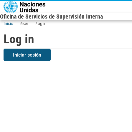
Skip to main content
Oficina de Servicios de Supervisión Interna
Inicio
user
Log in
Log in
Iniciar sesión