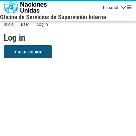
Skip to main content
Español
Navigatio
Oficina de Servicios de Supervisión Interna
Inicio
user
Log in
Log in
Iniciar sesión