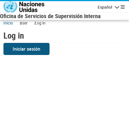
Skip to main content
Español
Navigatio
Oficina de Servicios de Supervisión Interna
Inicio
user
Log in
Log in
Iniciar sesión