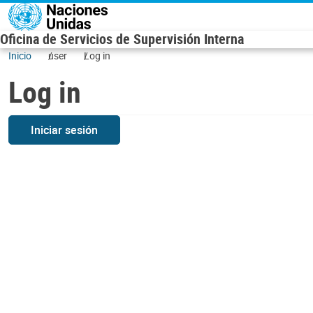
Skip to main content
Oficina de Servicios de Supervisión Interna
Inicio
user
Log in
Log in
Iniciar sesión