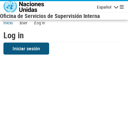
Skip to main content
Español
Navigatio
Oficina de Servicios de Supervisión Interna
Inicio
user
Log in
Log in
Iniciar sesión