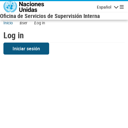
Skip to main content
Español
Navigatio
Oficina de Servicios de Supervisión Interna
Inicio
user
Log in
Log in
Iniciar sesión