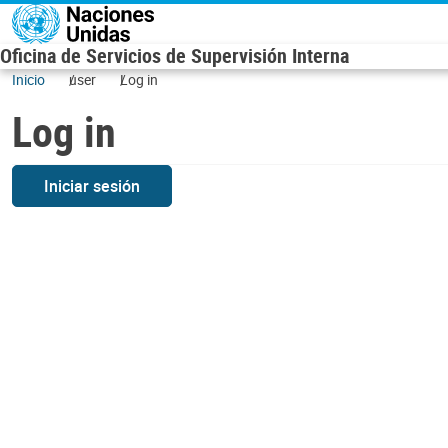
Skip to main content
Oficina de Servicios de Supervisión Interna
Inicio
user
Log in
Log in
Iniciar sesión