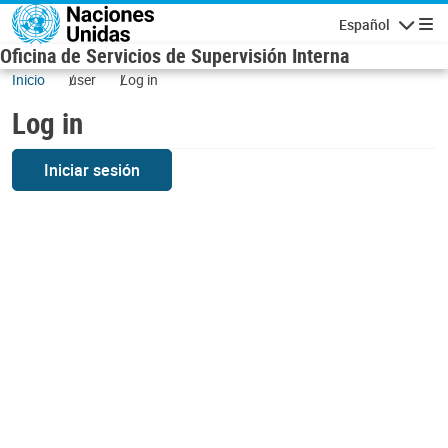
Skip to main content
Español
Navigatio
Oficina de Servicios de Supervisión Interna
Inicio
user
Log in
Log in
Iniciar sesión