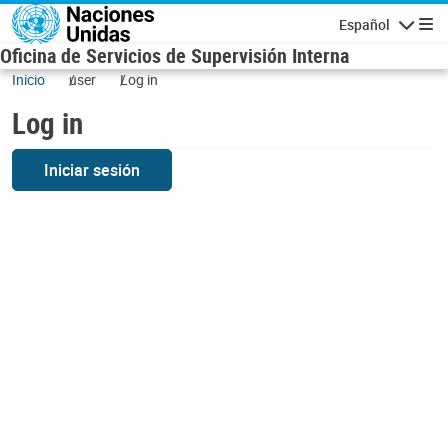
Skip to main content
Español
Navigatio
Oficina de Servicios de Supervisión Interna
Inicio
user
Log in
Log in
Iniciar sesión