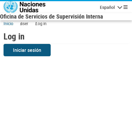
Skip to main content
Español
Navigatio
Oficina de Servicios de Supervisión Interna
Inicio
user
Log in
Log in
Iniciar sesión