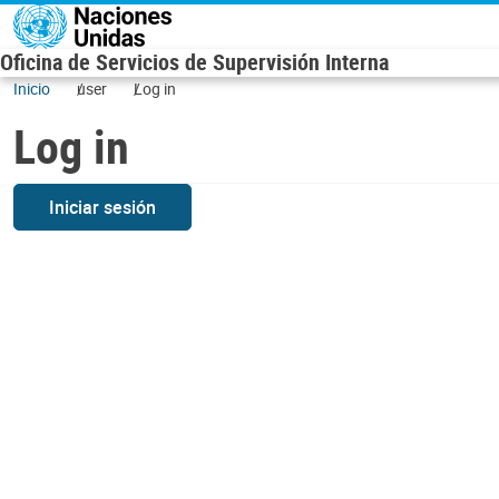
Skip to main content
Oficina de Servicios de Supervisión Interna
Inicio
user
Log in
Log in
Iniciar sesión