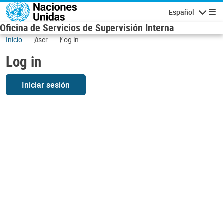
Skip to main content
Español
Navigatio
Oficina de Servicios de Supervisión Interna
Inicio
user
Log in
Log in
Iniciar sesión