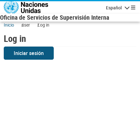
Skip to main content
Español
Navigatio
Oficina de Servicios de Supervisión Interna
Inicio
user
Log in
Log in
Iniciar sesión