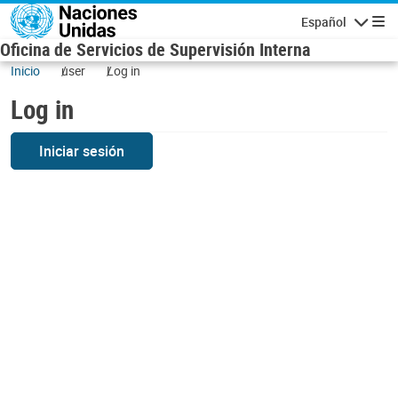
Skip to main content
Español
Navigatio
Oficina de Servicios de Supervisión Interna
Inicio
user
Log in
Log in
Iniciar sesión