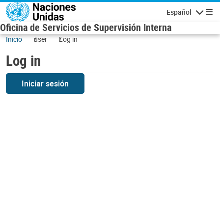
Skip to main content
Español
Navigatio
Oficina de Servicios de Supervisión Interna
Inicio
user
Log in
Log in
Iniciar sesión