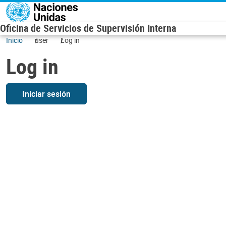
Skip to main content
Oficina de Servicios de Supervisión Interna
Inicio
user
Log in
Log in
Iniciar sesión