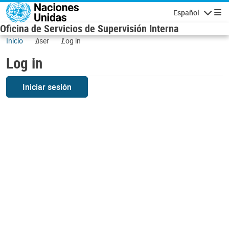
Skip to main content
Español
Navigatio
Oficina de Servicios de Supervisión Interna
Inicio
user
Log in
Log in
Iniciar sesión