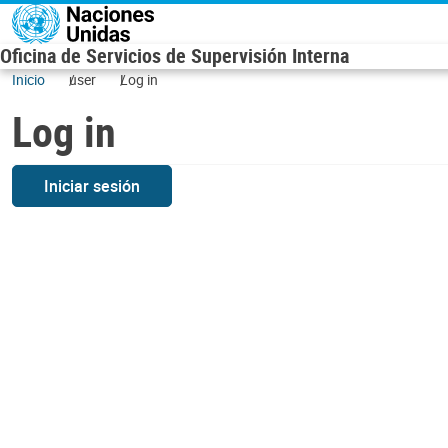
Skip to main content
Oficina de Servicios de Supervisión Interna
Inicio
user
Log in
Log in
Iniciar sesión