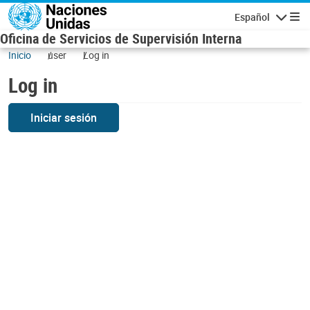
Skip to main content
Español
Navigatio
Oficina de Servicios de Supervisión Interna
Inicio
user
Log in
Log in
Iniciar sesión