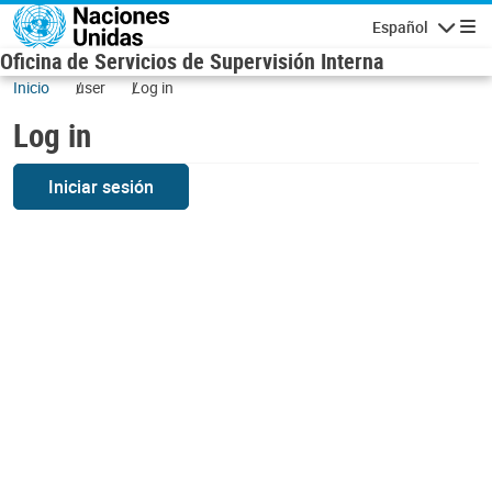
Skip to main content
Español
Navigatio
Oficina de Servicios de Supervisión Interna
Inicio
user
Log in
Log in
Iniciar sesión