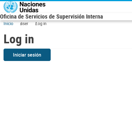
Skip to main content
Oficina de Servicios de Supervisión Interna
Inicio
user
Log in
Log in
Iniciar sesión