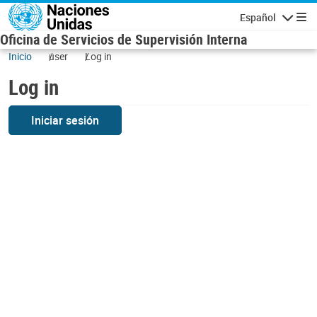
Skip to main content
Español
Navigatio
Oficina de Servicios de Supervisión Interna
Inicio
user
Log in
Log in
Iniciar sesión