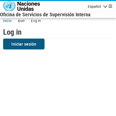
Skip to main content
Español
Navigatio
Oficina de Servicios de Supervisión Interna
Inicio
user
Log in
Log in
Iniciar sesión