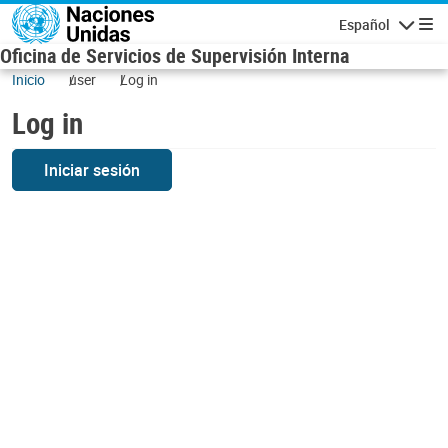
Skip to main content
Español
Navigatio
Oficina de Servicios de Supervisión Interna
Inicio
user
Log in
Log in
Iniciar sesión