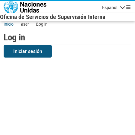
Skip to main content
Español
Navigatio
Oficina de Servicios de Supervisión Interna
Inicio
user
Log in
Log in
Iniciar sesión