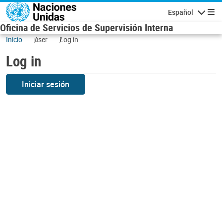
Skip to main content
Español
Navigatio
Oficina de Servicios de Supervisión Interna
Inicio
user
Log in
Log in
Iniciar sesión