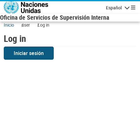
Skip to main content
Español
Navigatio
Oficina de Servicios de Supervisión Interna
Inicio
user
Log in
Log in
Iniciar sesión