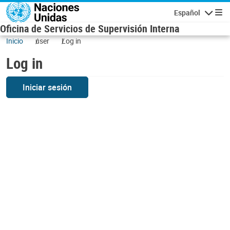
Skip to main content
Español
Navigatio
Oficina de Servicios de Supervisión Interna
Inicio
user
Log in
Log in
Iniciar sesión