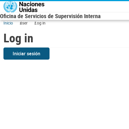
Skip to main content
Oficina de Servicios de Supervisión Interna
Inicio
user
Log in
Log in
Iniciar sesión