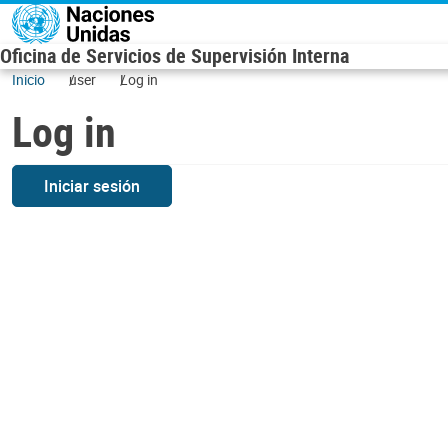
Skip to main content
Oficina de Servicios de Supervisión Interna
Inicio
user
Log in
Log in
Iniciar sesión