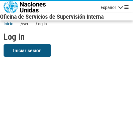
Skip to main content
Español
Navigatio
Oficina de Servicios de Supervisión Interna
Inicio
user
Log in
Log in
Iniciar sesión