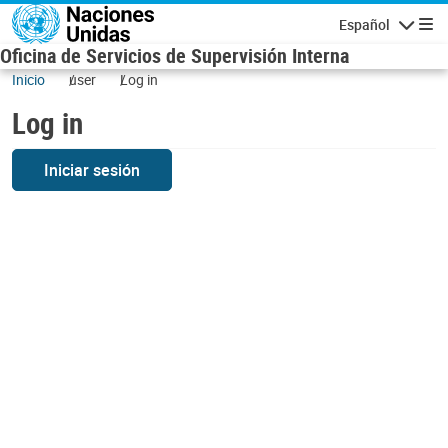
Skip to main content
Español
Navigatio
Oficina de Servicios de Supervisión Interna
Inicio
user
Log in
Log in
Iniciar sesión