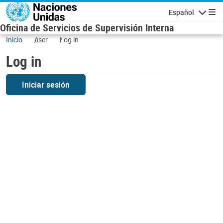
Skip to main content
Español
Navigatio
Oficina de Servicios de Supervisión Interna
Inicio
user
Log in
Log in
Iniciar sesión