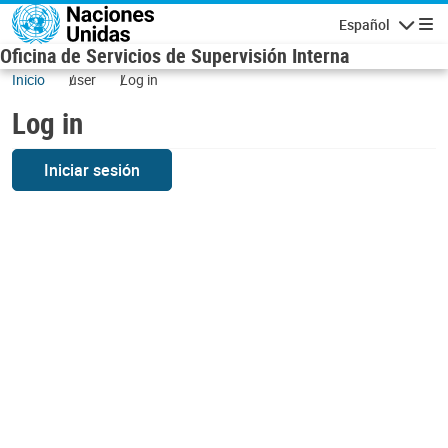
Skip to main content
Español
Navigatio
Oficina de Servicios de Supervisión Interna
Inicio
user
Log in
Log in
Iniciar sesión