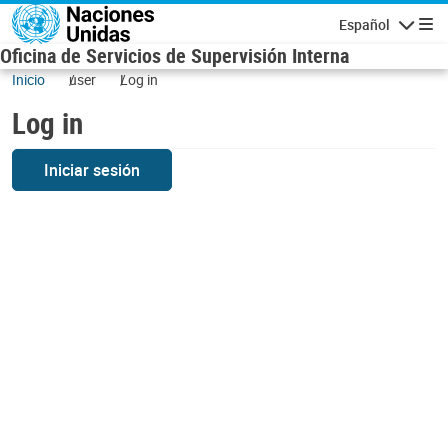
Skip to main content
Español
Navigatio
Oficina de Servicios de Supervisión Interna
Inicio
user
Log in
Log in
Iniciar sesión